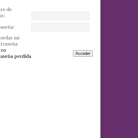
re de
io:
aseña:
ordar mi
traseña
tro
Acceder
aseña perdida