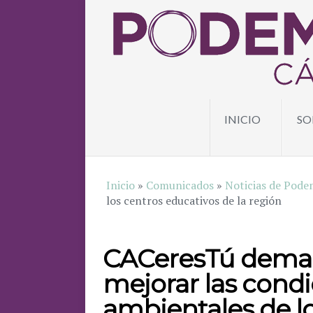
INICIO
SO
Inicio
»
Comunicados
»
Noticias de Pode
los centros educativos de la región
CACeresTú deman
mejorar las condi
ambientales de l