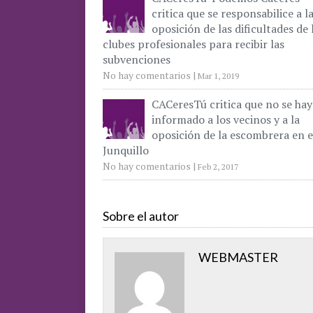
critica que se responsabilice a l
oposición de las dificultades de 
clubes profesionales para recibir las
subvenciones
No hay comentarios
|
Mar 1, 2019
CACeresTú critica que no se hay
informado a los vecinos y a la
oposición de la escombrera en e
Junquillo
No hay comentarios
|
Feb 2, 2017
Sobre el autor
WEBMASTER