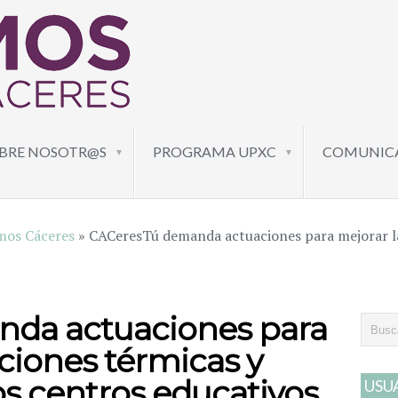
BRE NOSOTR@S
PROGRAMA UPXC
COMUNIC
▼
▼
mos Cáceres
»
CACeresTú demanda actuaciones para mejorar la
da actuaciones para
ciones térmicas y
os centros educativos
USU