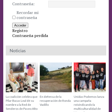
Contraseña:
Recordar mi
contraseña
Acceder
Registro
Contraseña perdida
Noticias
La coalición celebra que
En defensa de la
Unidas Podemos lanza
Pilar Bacas Leal dé su
recuperación de Ronda
una campaña
nombre a la Red de
Vadillo
reivindicando la
Senderos de Paseo Alto
multiculturalidad de