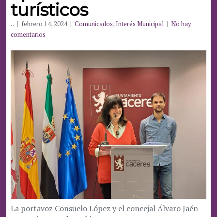
turísticos
. .
|
febrero 14, 2024
|
Comunicados
,
Interés Municipal
|
No hay
comentarios
La portavoz Consuelo López y el concejal Álvaro Jaén