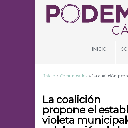
INICIO
SO
Inicio
»
Comunicados
»
La coalición pro
La coalición
propone el estab
violeta municipal