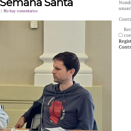
a Semana Santa
Nomb
usuar
|
No hay comentarios
Contr
Rec
con
Regis
Contr