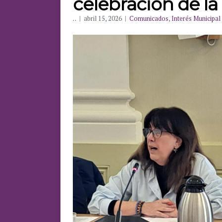
celebración de l
. .
|
abril 15, 2026
|
Comunicados
,
Interés Municipal