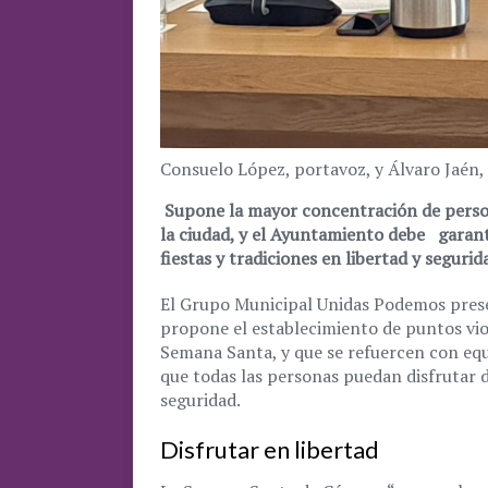
Consuelo López, portavoz, y Álvaro Jaén, 
Supone la mayor concentración de persona
la ciudad, y el Ayuntamiento debe
garant
fiestas y tradiciones en libertad y segurid
El Grupo Municipal Unidas Podemos prese
propone el establecimiento de puntos vio
Semana Santa, y que se refuercen con equ
que todas las personas puedan disfrutar de
seguridad.
Disfrutar en libertad