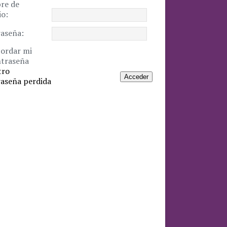
re de
io:
aseña:
ordar mi
traseña
tro
Acceder
aseña perdida