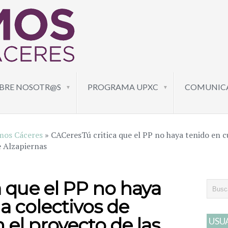
BRE NOSOTR@S
PROGRAMA UPXC
COMUNIC
▼
▼
mos Cáceres
»
CACeresTú critica que el PP no haya tenido en c
e Alzapiernas
 que el PP no haya
a colectivos de
 el proyecto de las
USU