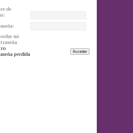
re de
io:
aseña:
ordar mi
traseña
tro
Acceder
aseña perdida