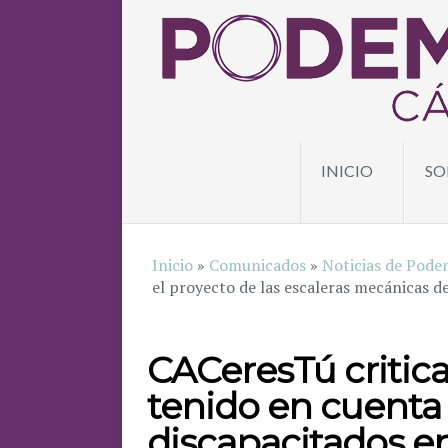
INICIO
SO
Inicio
»
Comunicados
»
Noticias de Pode
el proyecto de las escaleras mecánicas d
CACeresTú critica
tenido en cuenta 
discapacitados en